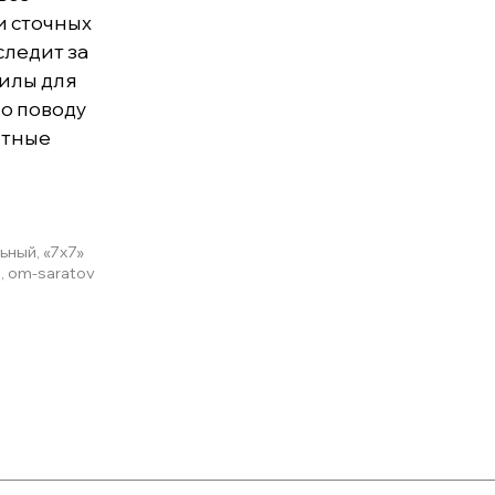
и сточных
следит за
илы для
о поводу
нтные
ный, «7x7»
, om-saratov