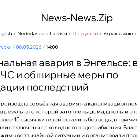
News-News.Zip
nglish
•
Nederlands
•
Latviski
•
По-русски
•
Українською
усски
/
06.05.2026
/
14:00
альная авария в Энгельсе: 
ЧС и обширные меры по
ации последствий
произошла серьёзная авария на канализационно
 в результате которой затоплены дома, школы и с
лее 15 тысяч жителей остались без воды, в том чи
ыли отключены от холодного водоснабжения. Влас
жим чрезвычайной ситуации и организовали под