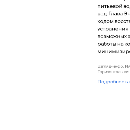
питьевой во
вод. Глава 
ходом восст
устранения 
возможных э
работы на к
минимизиро
Взгляд-инфо, И
Горизонтальная 
Подробнее в 