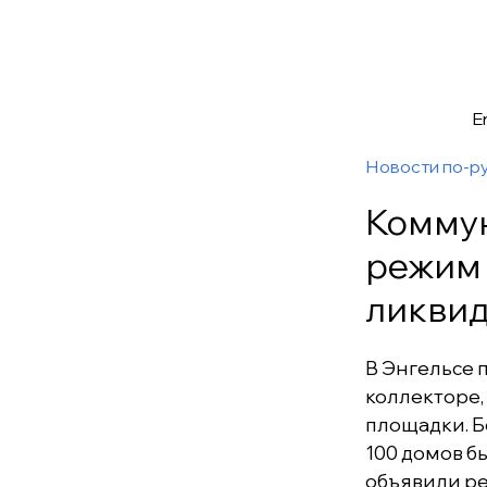
E
Новости по-р
Коммун
режим 
ликвид
В Энгельсе 
коллекторе,
площадки. Бо
100 домов б
объявили ре