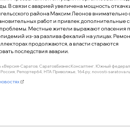
ды. В связи с аварией увеличена мощность откачк
Энгельсского района Максим Леонов внимательно 
ановительных работ и привлек дополнительные с
проблемы. Местные жители выражают опасения п
пидемий из-за разлива фекалий на улицах. Ремо
оллекторах продолжаются, а власти стараются
вать последствия аварии.
А «Версия-Саратов, СаратовБизнесКонсалтинг, Южный федераль
Россия, Репортер64, НТА Приволжье, 164.ру, novosti-saratova.ru
новостях