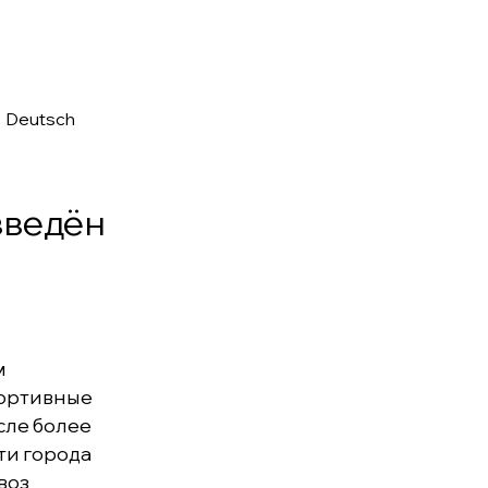
•
Deutsch
введён
м
портивные
сле более
ти города
воз