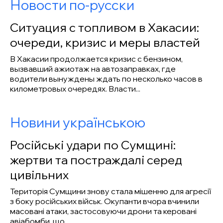
Новости по-русски
Ситуация с топливом в Хакасии:
очереди, кризис и меры властей
В Хакасии продолжается кризис с бензином,
вызвавший ажиотаж на автозаправках, где
водители вынуждены ждать по несколько часов в
километровых очередях. Власти...
Новини українською
Російські удари по Сумщині:
жертви та постраждалі серед
цивільних
Територія Сумщини знову стала мішенню для агресії
з боку російських військ. Окупанти вчора вчинили
масовані атаки, застосовуючи дрони та керовані
авіабомби, що...