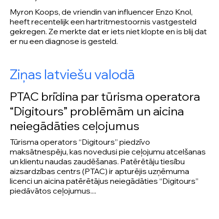
Myron Koops, de vriendin van influencer Enzo Knol,
heeft recentelijk een hartritmestoornis vastgesteld
gekregen. Ze merkte dat er iets niet klopte en is blij dat
er nu een diagnose is gesteld.
Ziņas latviešu valodā
PTAC brīdina par tūrisma operatora
“Digitours” problēmām un aicina
neiegādāties ceļojumus
Tūrisma operators “Digitours” piedzīvo
maksātnespēju, kas novedusi pie ceļojumu atcelšanas
un klientu naudas zaudēšanas. Patērētāju tiesību
aizsardzības centrs (PTAC) ir apturējis uzņēmuma
licenci un aicina patērētājus neiegādāties “Digitours”
piedāvātos ceļojumus....