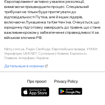
Європарламент активно ухвалює резолюції,
вимагаючи пришвидшити процес. Спеціальний
трибунал не тільки буде притягувати до
відповідальності Путіна, але й інших лідерів,
включаючи Лукашенка та Кім Чен Іна. Очікується, що
юридичну підготовку завершать до травня, що стане
важливим кроком у забезпеченні справедливості за
військові злочини РФ.
fakty.com.ua, Радіо Свобода, Європейська правда, УНІАН,
Укрінформ, UKR.NET, Суспільне | Новини, Espreso.tv,
Главком, Інтерфакс-Україна
Детальніше в новинах
Про проєкт
Privacy Policy