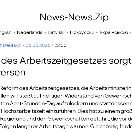
News-News.Zip
nglish
•
Nederlands
•
Latviski
•
По-русски
•
Українською
uf Deutsch
/
06.05.2026
/
22:00
des Arbeitszeitgesetzes sorgt
versen
Reform des Arbeitszeitgesetzes, die Arbeitsministerin
ellen will, stößt auf heftigen Widerstand von Gewerksc
esten Acht-Stunden-Tag aufzulockern und stattdessen 
Höchstarbeitszeit einzuführen. Dies hat zu einem groß
 Regierung und den Gewerkschaften geführt, die vor 
Folgen längerer Arbeitstage warnen. Gleichzeitig ford