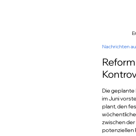
E
Nachrichten a
Reform 
Kontro
Die geplante 
im Juni vorst
plant, den f
wöchentliche 
zwischen der
potenziellen 