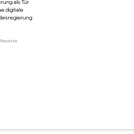
erung als Tür
e digitale
undesregierung
e Neueste