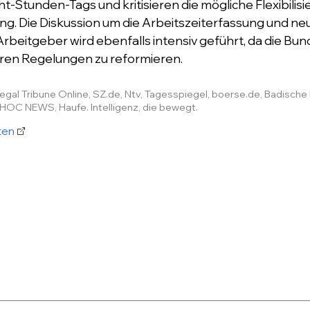
ht-Stunden-Tags und kritisieren die mögliche Flexibilisi
g. Die Diskussion um die Arbeitszeiterfassung und neu
 Arbeitgeber wird ebenfalls intensiv geführt, da die B
arren Regelungen zu reformieren.
Legal Tribune Online, SZ.de, Ntv, Tagesspiegel, boerse.de, Badisch
HOC NEWS, Haufe. Intelligenz, die bewegt.
ten