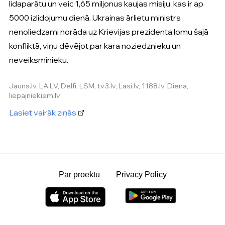
lidaparātu un veic 1,65 miljonus kaujas misiju, kas ir ap
5000 izlidojumu dienā. Ukrainas ārlietu ministrs
nenoliedzami norāda uz Krievijas prezidenta lomu šajā
konfliktā, viņu dēvējot par kara noziedznieku un
neveiksminieku.
Jauns.lv, LA.LV, Delfi, LSM, tv3.lv, Lasi.lv, 1188.lv, Diena,
liepajniekiem.lv
Lasiet vairāk ziņās
Par proektu
Privacy Policy