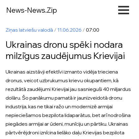
News-News.Zip
Ziņas latviešu valodā
/
11.06.2026
/
07:00
Ukrainas dronu spēki nodara
milzīgus zaudējumus Krievijai
Ukrainas aizstāvji efektīvi izmanto vidēja trieciena
dronus, veicot uzbrukumus krievu okupantiem, kā
rezultātā zaudējumi Krievijai jau sasnieguši 40 miljardus
dolāru. Šo panākumu pamatā ir jaunizveidotā dronu
industrija, kas ne tikai ražo un modernizē armijai
nepieciešamos bezpilota lidaparātus, bet arī nodrošina
piegādes armijai ar ūdeni, munīciju un pārtiku. Ukrainas
pārtvērējdroni iznīcina lielāko daļu Krievijas bezpilota