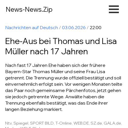
News-News.Zip
Nachrichten auf Deutsch
/
03.06.2026
/
22:00
Ehe-Aus bei Thomas und Lisa
Müller nach 17 Jahren
Nach fast 17 Jahren Ehe haben sich der frühere
Bayern-Star Thomas Müller und seine Frau Lisa
getrennt. Die Trennung wurde offiziell bestätigt und soll
einvernehmlich erfolgt sein. Vor wenigen Monaten teilte
das Paar noch gemeinsame Pärchenfotos, jetzt gehen
sie jedoch getrennte Wege. Anwälte haben die
Trennung ebenfalls bestätigt, was das Ende ihrer
langen Beziehung markiert.
Ntv, Spiegel, SPORT BILD, T-Online, WEB.DE, SZ.de, GALA.de,