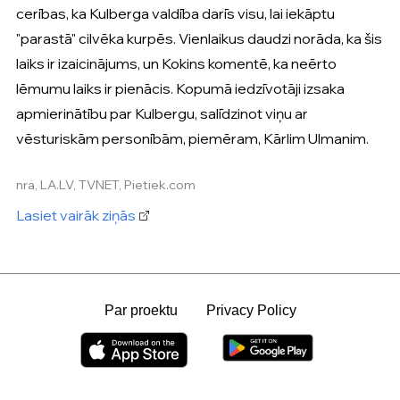
cerības, ka Kulberga valdība darīs visu, lai iekāptu
"parastā" cilvēka kurpēs. Vienlaikus daudzi norāda, ka šis
laiks ir izaicinājums, un Kokins komentē, ka neērto
lēmumu laiks ir pienācis. Kopumā iedzīvotāji izsaka
apmierinātību par Kulbergu, salīdzinot viņu ar
vēsturiskām personībām, piemēram, Kārlim Ulmanim.
nra, LA.LV, TVNET, Pietiek.com
Lasiet vairāk ziņās
Par proektu
Privacy Policy