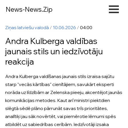
News-News.Zip
Ziņas latviešu valodā
/
10.06.2026
/
04:00
Andra Kulberga valdības
jaunais stils un iedzīvotāju
reakcija
Andra Kulberga valdīšanas jaunais stils izraisa sajūtu
starp "vecās kārtības" cienītājiem, savukārt eksperti
norāda uz līdzībām ar Zelenska pieeju, akcentējot jaunās
komunikācijas metodes. Kaut arī ministri piektdien
slēgtā sēdē plāno pārrunāt savas trīs prioritātes,
analītiķi jau sāk novērtēt, vai piemērotie lēmumi spēs
atbildēt uz sabiedrības cerībām. Iedzīvotāji izsaka