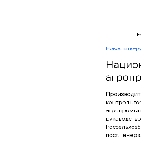
E
Новости по-р
Национ
агроп
Производит
контроль го
агропромышл
руководство
Россельхозб
пост. Генер