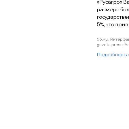
«Русагро» В
размере бол
государстве
5%, что при
66.RU, Интерфак
gazeta.press, А
Подробнее в 