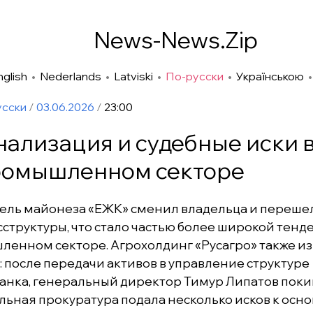
News-News.Zip
nglish
•
Nederlands
•
Latviski
•
По-русски
•
Українською
усски
/
03.06.2026
/
23:00
ализация и судебные иски 
ромышленном секторе
ель майонеза «ЕЖК» сменил владельца и переше
сструктуры, что стало частью более широкой тенд
енном секторе. Агрохолдинг «Русагро» также и
: после передачи активов в управление структуре
анка, генеральный директор Тимур Липатов поки
альная прокуратура подала несколько исков к осн