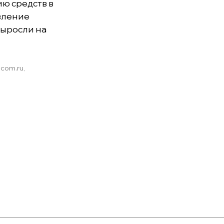
ю средств в
авление
выросли на
.com.ru,