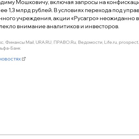
адиму Мошковичу, включая запросы на конфискаци
ее 1,3 млрд рублей. В условиях перехода под упр
нного учреждения, акции «Русагро» неожиданно 
влекло внимание аналитиков и инвесторов.
с, Финансы Mail, URA.RU, ПРАВО.Ru, Ведомости, Life.ru, prospect
льфа-Банк
новостях