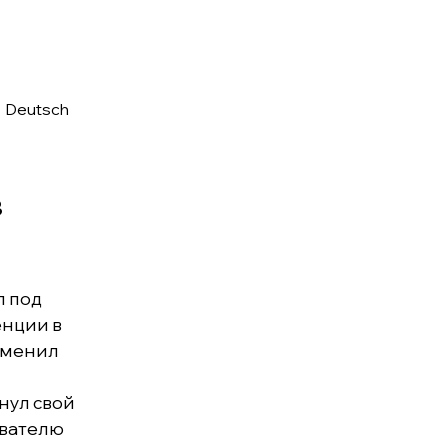
•
Deutsch
в
л под
енции в
зменил
нул свой
ователю