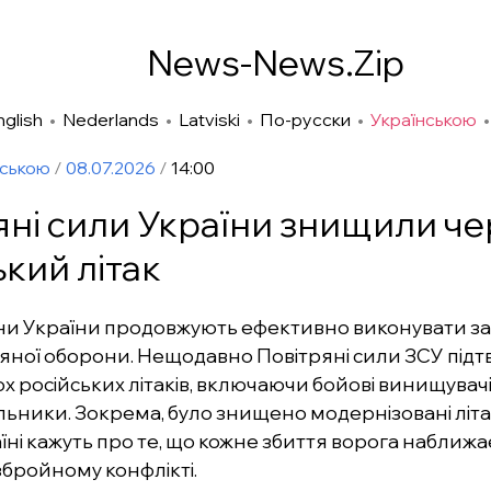
News-News.Zip
nglish
•
Nederlands
•
Latviski
•
По-русски
•
Українською
нською
/
08.07.2026
/
14:00
яні сили України знищили ч
ький літак
и України продовжують ефективно виконувати за
яної оборони. Нещодавно Повітряні сили ЗСУ під
ох російських літаків, включаючи бойові винищувачі
ьники. Зокрема, було знищено модернізовані літа
аїні кажуть про те, що кожне збиття ворога наближа
збройному конфлікті.