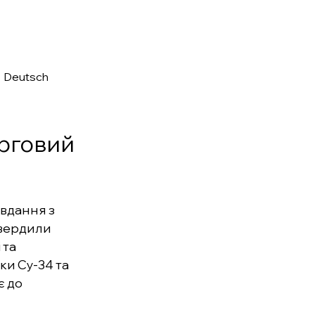
•
Deutsch
ерговий
вдання з
твердили
 та
ки Су-34 та
є до