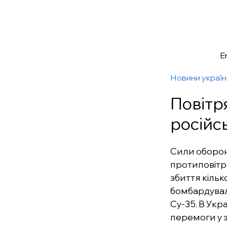
E
Новини украї
Повітр
російс
Сили оборон
протиповітр
збиття кільк
бомбардувал
Су-35. В Укр
перемоги у 