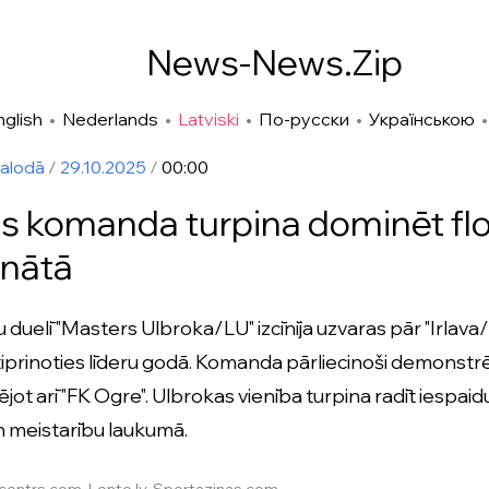
News-News.Zip
nglish
•
Nederlands
•
Latviski
•
По-русски
•
Українською
valodā
/
29.10.2025
/
00:00
s komanda turpina dominēt fl
nātā
u duelī "Masters Ulbroka/LU" izcīnīja uzvaras pār "Irlav
tiprinoties līderu godā. Komanda pārliecinoši demonstr
jot arī "FK Ogre". Ulbrokas vienība turpina radīt iespaidu
 meistarību laukumā.
acentrs.com, Lente.lv, Sportazinas.com