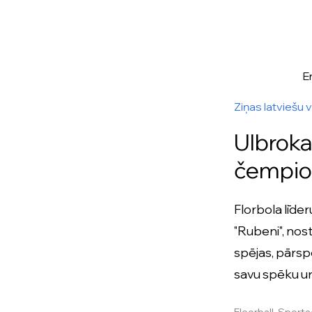
E
Ziņas latviešu 
Ulbroka
čempio
Florbola līder
"Rubeni", nos
spējas, pārspē
savu spēku un
Floorball, Sport