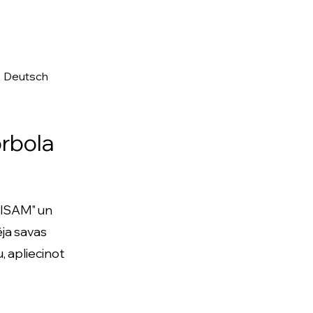
•
Deutsch
orbola
a/ISAM" un
ēja savas
, apliecinot