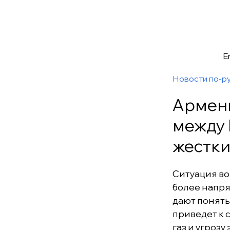
E
Новости по-р
Армени
между 
жестк
Ситуация во
более напря
дают понять
приведет к 
газ и угроз