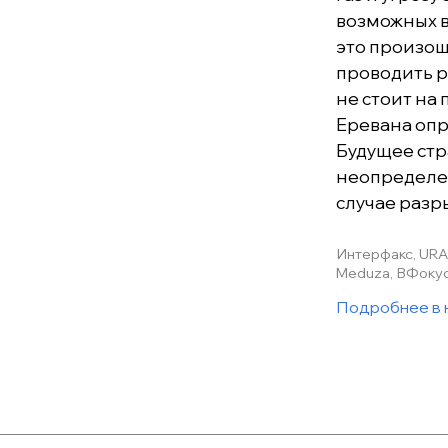
возможных в
это произош
проводить р
не стоит на 
Еревана опр
Будущее стр
неопределен
случае разр
Интерфакс, URA
Meduza, ВФокус
Подробнее в 