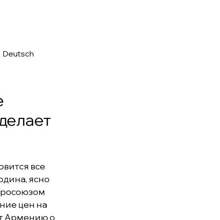
•
Deutsch
е
делает
овится все
одина, ясно
Евросоюзом
ние цен на
ет Армению о