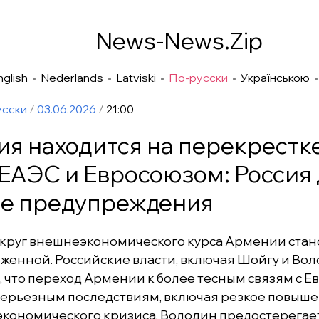
News-News.Zip
nglish
•
Nederlands
•
Latviski
•
По-русски
•
Українською
усски
/
03.06.2026
/
21:00
я находится на перекрестк
ЕАЭС и Евросоюзом: Россия 
ие предупреждения
круг внешнеэкономического курса Армении стан
женной. Российские власти, включая Шойгу и Вол
, что переход Армении к более тесным связям с 
серьезным последствиям, включая резкое повыше
у экономического кризиса. Володин предостерега