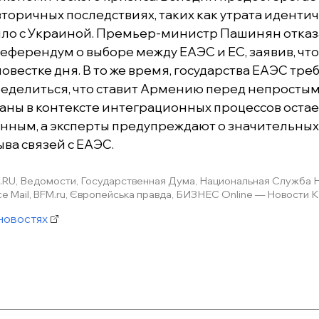
торичных последствиях, таких как утрата идентич
ло с Украиной. Премьер-министр Пашинян отказ
еферендум о выборе между ЕАЭС и ЕС, заявив, что
повестке дня. В то же время, государства ЕАЭС тре
еделиться, что ставит Армению перед непростым
аны в контексте интеграционных процессов остае
ным, а эксперты предупреждают о значительных 
ыва связей с ЕАЭС.
.RU, Ведомости, Государственная Дума, Национальная Служба Н
е Mail, BFM.ru, Європейська правда, БИЗНЕС Online — Новости 
новостях