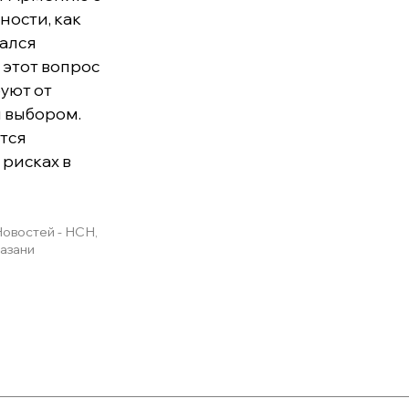
ности, как
ался
 этот вопрос
буют от
 выбором.
тся
рисках в
овостей - НСН,
Казани