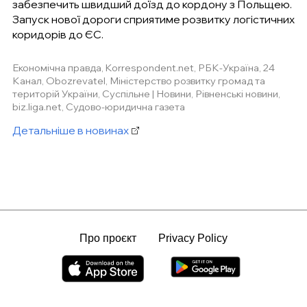
забезпечить швидший доїзд до кордону з Польщею.
Запуск нової дороги сприятиме розвитку логістичних
коридорів до ЄС.
Економічна правда, Korrespondent.net, РБК-Україна, 24
Канал, Obozrevatel, Міністерство розвитку громад та
територій України, Суспільне | Новини, Рівненські новини,
biz.liga.net, Судово-юридична газета
Детальніше в новинах
Про проєкт
Privacy Policy