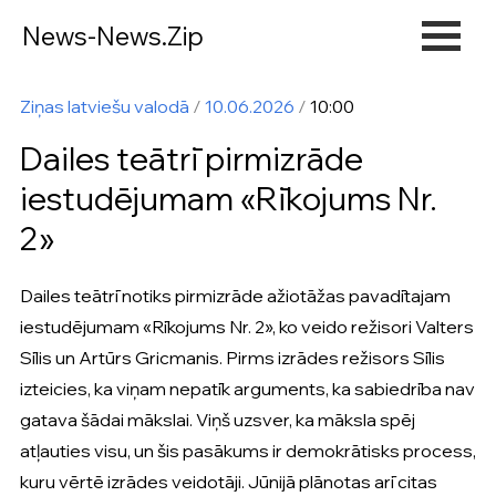
News-News.Zip
Ziņas latviešu valodā
/
10.06.2026
/
10:00
Dailes teātrī pirmizrāde
iestudējumam «Rīkojums Nr.
2»
Dailes teātrī notiks pirmizrāde ažiotāžas pavadītajam
iestudējumam «Rīkojums Nr. 2», ko veido režisori Valters
Sīlis un Artūrs Gricmanis. Pirms izrādes režisors Sīlis
izteicies, ka viņam nepatīk arguments, ka sabiedrība nav
gatava šādai mākslai. Viņš uzsver, ka māksla spēj
atļauties visu, un šis pasākums ir demokrātisks process,
kuru vērtē izrādes veidotāji. Jūnijā plānotas arī citas