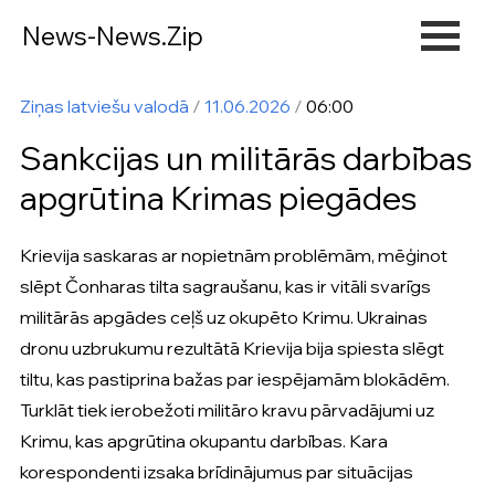
News-News.Zip
Ziņas latviešu valodā
/
11.06.2026
/
06:00
Sankcijas un militārās darbības
apgrūtina Krimas piegādes
Krievija saskaras ar nopietnām problēmām, mēģinot
slēpt Čonharas tilta sagraušanu, kas ir vitāli svarīgs
militārās apgādes ceļš uz okupēto Krimu. Ukrainas
dronu uzbrukumu rezultātā Krievija bija spiesta slēgt
tiltu, kas pastiprina bažas par iespējamām blokādēm.
Turklāt tiek ierobežoti militāro kravu pārvadājumi uz
Krimu, kas apgrūtina okupantu darbības. Kara
korespondenti izsaka brīdinājumus par situācijas