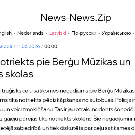
News-News.Zip
nglish
•
Nederlands
•
Latviski
•
По-русски
•
Українською
valodā
/
11.06.2026
/
00:00
otriekts pie Berģu Mūzikas un
 skolas
 traģisks ceļu satiksmes negadījums pie Berģu Mūzika
rns tika notriekts pēc izkāpšanas no autobusa. Policija i
u un veic izmeklēšanu. Tas ir jau otrais incidents šoned
 gājēju pārejas tika notriekts skolēns. Šie negadījumi ir r
etējā sabiedrībā, un tiek diskutēts par ceļu satiksmes 