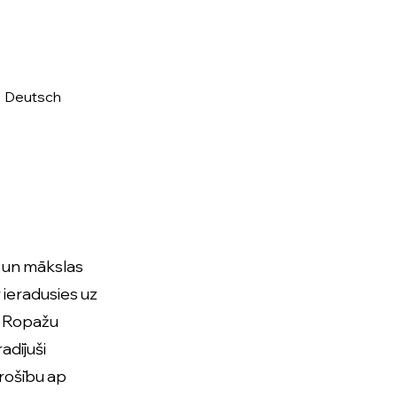
•
Deutsch
s un mākslas
r ieradusies uz
ēļ Ropažu
adījuši
drošību ap