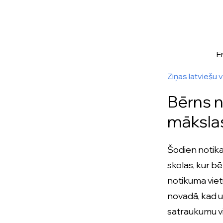
E
Ziņas latviešu 
Bērns n
mākslas
Šodien notika
skolas, kur bē
notikuma viet
novadā, kad uz
satraukumu vi