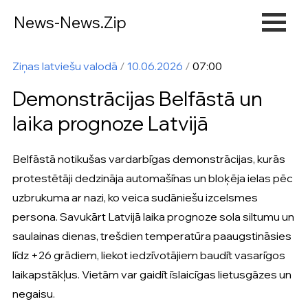
News-News.Zip
Ziņas latviešu valodā
/
10.06.2026
/
07:00
Demonstrācijas Belfāstā un
laika prognoze Latvijā
Belfāstā notikušas vardarbīgas demonstrācijas, kurās
protestētāji dedzināja automašīnas un bloķēja ielas pēc
uzbrukuma ar nazi, ko veica sudāniešu izcelsmes
persona. Savukārt Latvijā laika prognoze sola siltumu un
saulainas dienas, trešdien temperatūra paaugstināsies
līdz +26 grādiem, liekot iedzīvotājiem baudīt vasarīgos
laikapstākļus. Vietām var gaidīt īslaicīgas lietusgāzes un
negaisu.