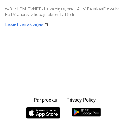
tv3.lv, LSM, TVNET - Laika ziņas, nra, LA.LV, BauskasDzive.lv,
ReTV, Jauns.lv, liepajniekiem.lv, Delfi
Lasiet vairāk ziņās
Par proektu
Privacy Policy