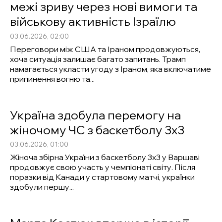
межі зриву через нові вимоги та
військову активність Ізраїлю
03.06.2026, 02:00
Переговори між США та Іраном продовжуються,
хоча ситуація залишає багато запитань. Трамп
намагається укласти угоду з Іраном, яка включатиме
припинення вогню та...
Україна здобула перемогу на
жіночому ЧС з баскетболу 3х3
03.06.2026, 01:00
Жіноча збірна України з баскетболу 3х3 у Варшаві
продовжує свою участь у чемпіонаті світу. Після
поразки від Канади у стартовому матчі, українки
здобули першу...