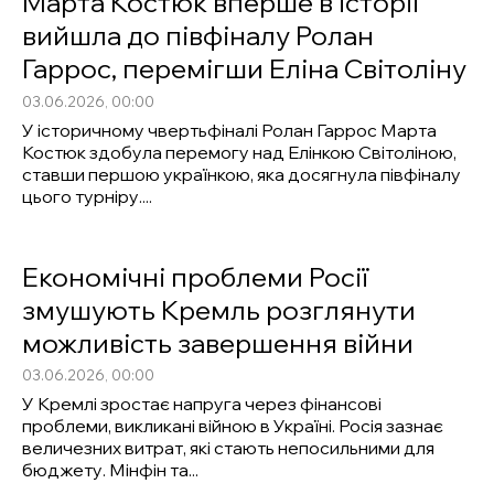
Марта Костюк вперше в історії
вийшла до півфіналу Ролан
Гаррос, перемігши Еліна Світоліну
03.06.2026, 00:00
У історичному чвертьфіналі Ролан Гаррос Марта
Костюк здобула перемогу над Елінкою Світоліною,
ставши першою українкою, яка досягнула півфіналу
цього турніру....
Економічні проблеми Росії
змушують Кремль розглянути
можливість завершення війни
03.06.2026, 00:00
У Кремлі зростає напруга через фінансові
проблеми, викликані війною в Україні. Росія зазнає
величезних витрат, які стають непосильними для
бюджету. Мінфін та...