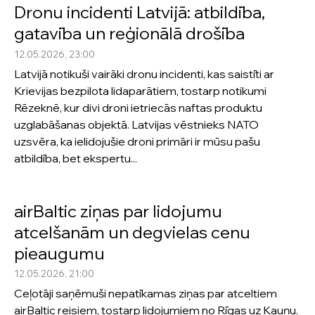
Dronu incidenti Latvijā: atbildība,
gatavība un reģionālā drošība
12.05.2026, 23:00
Latvijā notikuši vairāki dronu incidenti, kas saistīti ar
Krievijas bezpilota lidaparātiem, tostarp notikumi
Rēzeknē, kur divi droni ietriecās naftas produktu
uzglabāšanas objektā. Latvijas vēstnieks NATO
uzsvēra, ka ielidojušie droni primāri ir mūsu pašu
atbildība, bet ekspertu...
airBaltic ziņas par lidojumu
atcelšanām un degvielas cenu
pieaugumu
12.05.2026, 21:00
Ceļotāji saņēmuši nepatīkamas ziņas par atceltiem
airBaltic reisiem, tostarp lidojumiem no Rīgas uz Kauņu.