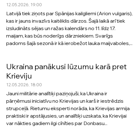
12.05.2026, 19:00
Latvijā tiek ziņots par Spānijas kailgliemi (Arion vulgaris),
kas ir jauns invazīvs kaitēklis dārzos. Šajā laikā arī tiek
izsludināts sējas un ražas kalendārs no 11. līdz 17.
maijam, kas būs noderīgs dārzniekiem. Svarīgs
padoms šajā sezonā ir kā ierobežot lauka maijvaboles,...
Ukraina panākusi lūzumu karā pret
Krieviju
12.05.2026, 18:00
Jauni militārie analītiķi paziņojuši, ka Ukraina ir
pārņēmusi iniciatīvu no Krievijas un karš ir iestrēdzis
strupceļā. Rietumu eksperti norāda, ka Krievijas armija
praktiski ir apstājusies, un analītiķi uzskata, ka Krievijai
var nākties gadiem ilgi cīnīties par Donbasu...