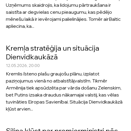
Uzņēmums skaidrojis, ka lidojumu pārtraukšana ir
saistīta ar degvielas cenu pieaugumu, kas pēdējo
mēnešu laikā ir ievērojami palielinājies. Tomēr airBaltic
apliecina, ka...
Kremļa stratēģija un situācija
Dienvidkaukāzā
12.05.2026, 20:00
Kremlis īsteno plašu graujošu plānu, izplatot
paziņojumus vienā no atbalstītājvalstīm. Tikmēr
Armēnija tiek apsūdzēta par vārda došanu Zelenskim,
bet Putins izsaka draudus nākamajai valstij, kas vēlas
tuvināties Eiropas Savienībai. Situācija Dienvidkaukāzā
kļūst arvien...
Siliņa kļūst par premjerministri pēc