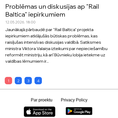
Problēmas un diskusijas ap "Rail
Baltica" iepirkumiem
12.05.2026, 18:00
Jaunākajā pārbaudē par "Rail Baltica" projekta
iepirkumiem atklājušās būtiskas problēmas, kas
raisījušas intensīvas diskusijas valdībā. Satiksmes
ministra Viktora Valaiņa izteikumi par nepieciešamību
reformēt ministriju, kā arī Būvnieku lobija ietekme uz
valdības lēmumiem ir...
1
2
3
4
Par proektu
Privacy Policy