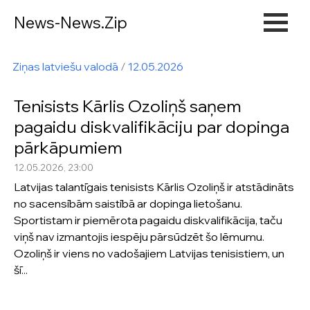
News-News.Zip
Ziņas latviešu valodā
/
12.05.2026
Tenisists Kārlis Ozoliņš saņem
pagaidu diskvalifikāciju par dopinga
pārkāpumiem
12.05.2026, 23:00
Latvijas talantīgais tenisists Kārlis Ozoliņš ir atstādināts
no sacensībām saistībā ar dopinga lietošanu.
Sportistam ir piemērota pagaidu diskvalifikācija, taču
viņš nav izmantojis iespēju pārsūdzēt šo lēmumu.
Ozoliņš ir viens no vadošajiem Latvijas tenisistiem, un
šī...