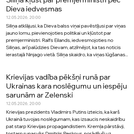
Dieva iedvesmas
12.05.2026, 20:00
Siliņa atklājusi, ka Dieva balss viņai pavēstījusi par viņas
jauno lomu, pievienojoties politikai un kļūstot par
premjerministri. Ralfs Eilands, iedvesmojoties no
Siliņas, arī palūdzies Dievam, atzīmējot, ka tas noticis
ierastajā Ninjago vietā. Siliņa skaidro, ka viņas lūgšanas...
Krievijas vadība pēkšņi runā par
Ukrainas kara noslēgumu un iespēju
sarunām ar Zelenski
12.05.2026, 20:00
Krievijas prezidents Vladimirs Putins izteicis, ka karš
Ukrainā tuvojas noslēgumam, kas izsaucis neskaidrību
pat starp Krievijas propagandistiem. Kremļa pārstāvji,
tostarp runasvīrs Dmitrijs Peskovs, norādījuši uz