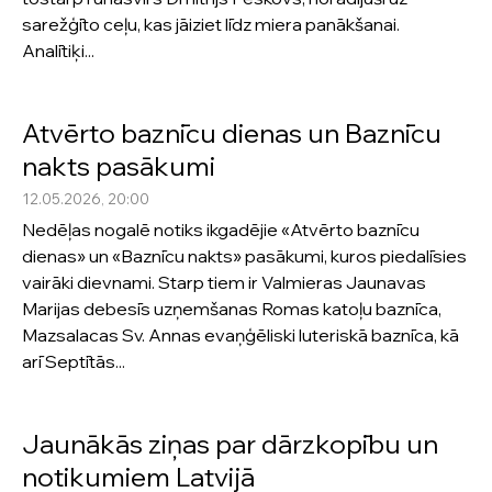
sarežģīto ceļu, kas jāiziet līdz miera panākšanai.
Analītiķi...
Atvērto baznīcu dienas un Baznīcu
nakts pasākumi
12.05.2026, 20:00
Nedēļas nogalē notiks ikgadējie «Atvērto baznīcu
dienas» un «Baznīcu nakts» pasākumi, kuros piedalīsies
vairāki dievnami. Starp tiem ir Valmieras Jaunavas
Marijas debesīs uzņemšanas Romas katoļu baznīca,
Mazsalacas Sv. Annas evaņģēliski luteriskā baznīca, kā
arī Septītās...
Jaunākās ziņas par dārzkopību un
notikumiem Latvijā