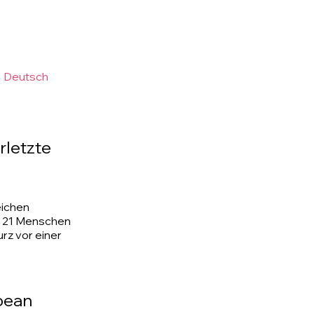
•
Deutsch
rletzte
eichen
s 21 Menschen
rz vor einer
opean