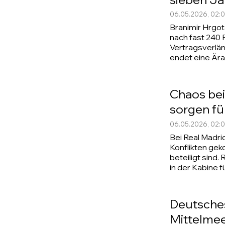
06.05.2026, 02:
Branimir Hrgot
nach fast 240 
Vertragsverlä
endet eine Ära 
Chaos bei
sorgen fü
06.05.2026, 02:
Bei Real Madri
Konflikten ge
beteiligt sind.
in der Kabine f
Deutsches
Mittelmee