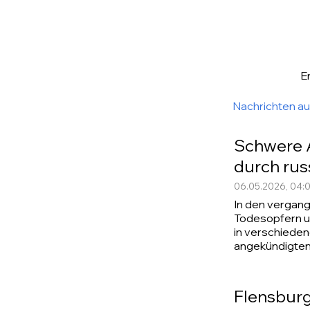
E
Nachrichten a
Schwere A
durch rus
06.05.2026, 04:
In den vergang
Todesopfern u
in verschieden
angekündigten 
Flensburg