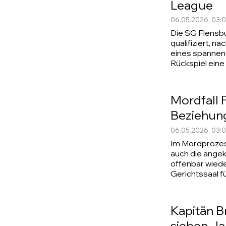
League
06.05.2026, 03:
Die SG Flensbu
qualifiziert, n
eines spannen
Rückspiel eine
Mordfall 
Beziehun
06.05.2026, 03:
Im Mordprozess
auch die angekl
offenbar wiede
Gerichtssaal fü
Kapitän B
sieben J