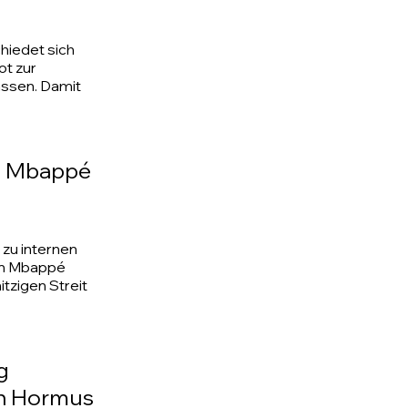
hiedet sich
ot zur
assen. Damit
an Mbappé
 zu internen
ian Mbappé
itzigen Streit
g
on Hormus