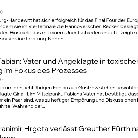
00
rg-Handewitt hat sich erfolgreich für das Final Four der Eu
achdem sie im Viertelfinale die Hannoverschen Recken besiegt 
den Hinspiels, das mit einem Unentschieden endete, zeigte
 souveräne Leistung. Neben...
Fabian: Vater und Angeklagte in toxische
g im Fokus des Prozesses
00
 um den achtjährigen Fabian aus Güstrow stehen sowohl sei
agte Gina H. im Mittelpunkt. Fabians Vater hat bestätigt, das
r ein Paar sind, was zu heftiger Empörung und Diskussionen 
hrte. Während der...
ranimir Hrgota verlässt Greuther Fürth n
ahren