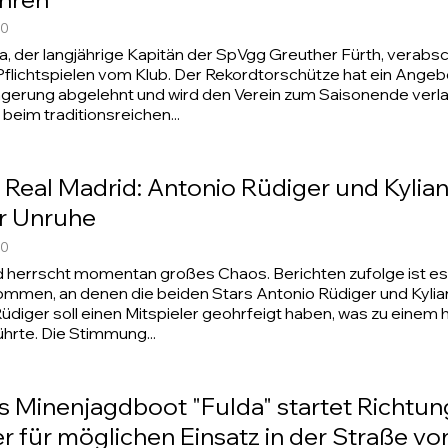
00
a, der langjährige Kapitän der SpVgg Greuther Fürth, verabsc
Pflichtspielen vom Klub. Der Rekordtorschütze hat ein Angeb
ngerung abgelehnt und wird den Verein zum Saisonende verl
beim traditionsreichen...
 Real Madrid: Antonio Rüdiger und Kyli
r Unruhe
00
d herrscht momentan großes Chaos. Berichten zufolge ist es
kommen, an denen die beiden Stars Antonio Rüdiger und Kyl
 Rüdiger soll einen Mitspieler geohrfeigt haben, was zu einem h
ührte. Die Stimmung...
 Minenjagdboot "Fulda" startet Richtun
r für möglichen Einsatz in der Straße v