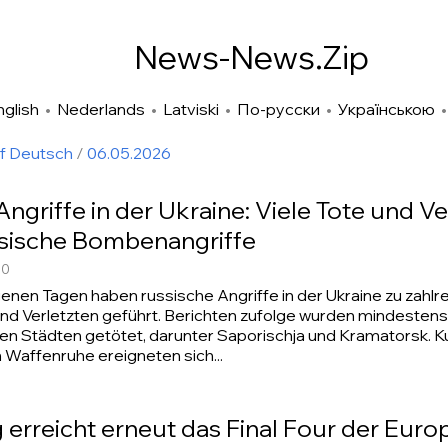
News-News.Zip
nglish
•
Nederlands
•
Latviski
•
По-русски
•
Українською
uf Deutsch
/
06.05.2026
ngriffe in der Ukraine: Viele Tote und Ve
sische Bombenangriffe
00
enen Tagen haben russische Angriffe in der Ukraine zu zahlr
nd Verletzten geführt. Berichten zufolge wurden mindesten
en Städten getötet, darunter Saporischja und Kramatorsk. Ku
Waffenruhe ereigneten sich...
 erreicht erneut das Final Four der Eur