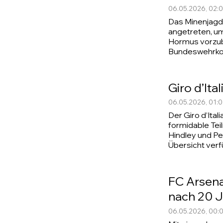
06.05.2026, 02:
Das Minenjagdb
angetreten, um
Hormus vorzube
Bundeswehrkomm
Giro d’Ita
06.05.2026, 01:
Der Giro d’Ita
formidable Te
Hindley und Pel
Übersicht verf
FC Arsena
nach 20 
06.05.2026, 00: