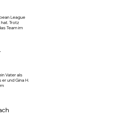
ropean League
hat. Trotz
 das Team im
r
n Vater als
s er und Gina H.
im
ach