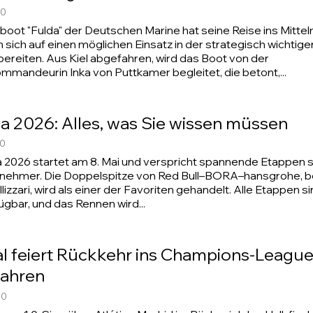
00
oot "Fulda" der Deutschen Marine hat seine Reise ins Mitte
 sich auf einen möglichen Einsatz in der strategisch wichtig
reiten. Aus Kiel abgefahren, wird das Boot von der
andeurin Inka von Puttkamer begleitet, die betont,...
lia 2026: Alles, was Sie wissen müssen
00
lia 2026 startet am 8. Mai und verspricht spannende Etappen 
ilnehmer. Die Doppelspitze von Red Bull–BORA–hansgrohe, 
lizzari, wird als einer der Favoriten gehandelt. Alle Etappen si
ügbar, und das Rennen wird...
l feiert Rückkehr ins Champions-League
Jahren
00