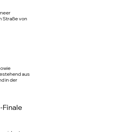
lmeer
en Straße von
sowie
bestehend aus
nd in der
-Finale